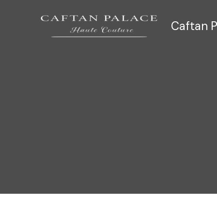
Ir
al
Caftan P
contenido