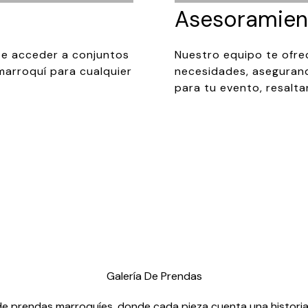
Asesoramien
ite acceder a conjuntos
Nuestro equipo te ofre
 marroquí para cualquier
necesidades, asegurand
para tu evento, resalta
Galería De Prendas
 de prendas marroquíes, donde cada pieza cuenta una historia 